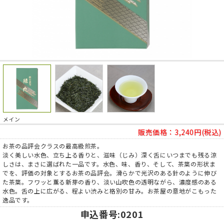
メイン
販売価格：
3,240円(税込)
お茶の品評会クラスの最高級煎茶。
淡く美しい水色、立ち上る香りと、滋味（じみ）深く舌にいつまでも残る涼
しさは、まさに選ばれた一品です。水色、味、香り、そして、茶葉の形状ま
でを、評価の対象とするお茶の品評会。滑らかで光沢のある針のように伸び
た茶葉。フワッと薫る新芽の香り、淡い山吹色の透明ながら、濃度感のある
水色。舌の上に広がる、程よい渋みと格別の甘み。お茶屋の意地がこもった
逸品です。
申込番号
:0201