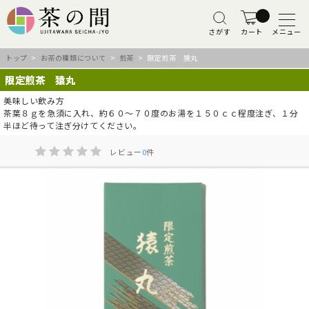
さがす
カート
メニュー
トップ
>
お茶の種類について
>
煎茶
> 限定煎茶 猿丸
限定煎茶 猿丸
美味しい飲み方
茶葉８ｇを急須に入れ、約６０～７０度のお湯を１５０ｃｃ程度注ぎ、１分
半ほど待って注ぎ分けてください。
レビュー
0
件