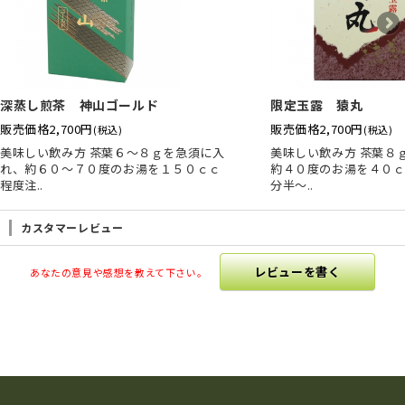
深蒸し煎茶 神山ゴールド
限定玉露 猿丸
販売価格
2,700円
販売価格
2,700円
(税込)
(税込)
美味しい飲み方 茶葉６～８ｇを急須に入
美味しい飲み方 茶葉８
れ、約６０～７０度のお湯を１５０ｃｃ
約４０度のお湯を４０ｃ
程度注..
分半～..
カスタマーレビュー
レビューを書く
あなたの意見や感想を教えて下さい。