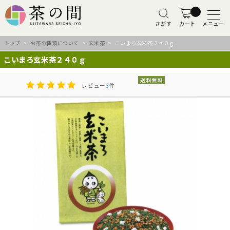
さがす
カート
メニュー
トップ
>
お茶の種類について
>
玄米茶
> こいまろ玄米茶２４０ｇ
こいまろ玄米茶２４０ｇ
レビュー
3
件