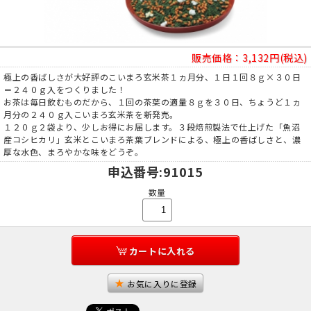
販売価格：
3,132円(税込)
極上の香ばしさが大好評のこいまろ玄米茶１ヵ月分、１日１回８ｇ×３０日
＝２４０ｇ入をつくりました！
お茶は毎日飲むものだから、１回の茶葉の適量８ｇを３０日、ちょうど１ヵ
月分の２４０ｇ入こいまろ玄米茶を新発売。
１２０ｇ２袋より、少しお得にお届します。３段焙煎製法で仕上げた「魚沼
産コシヒカリ」玄米とこいまろ茶葉ブレンドによる、極上の香ばしさと、濃
厚な水色、まろやかな味をどうぞ。
申込番号
:91015
数量
カートに入れる
お気に入りに登録