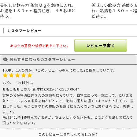
美味しい飲み方 茶葉８ｇを急須に入れ、
美味しい飲み方 茶葉を
お湯を１５０ｃｃ程度注ぎ、 ４５秒ほど
れ、熱湯を１５０ｃｃ程
待っ..
ど待っ..
カスタマーレビュー
レビューを書く
あなたの意見や感想を教えて下さい。
最も参考になったカスタマーレビュー
1人中、 1人の方が、｢このレビューが参考になった｣と投票しています。
もう、これ以外は
ももこももこさん (熊本県)2025-04-25 23:06:47
実家の父が宇治田原さんのお茶を飲んでいて。自宅に戻って、お試しで、こいまろ
茶と、こいまろ玄米茶を頼んだところ、名前の通りの濃くてまったりと甘くて、感
動しました。もうこれ以外の市販のお茶は飲みたくないなと思わせるほど、感動し
ました。
隔月240gを1袋頼んでいますが、ちょっと足りないかも。とにかくお試しで飲んで
頂きたいと思います。
このレビューは参考になりましたか？