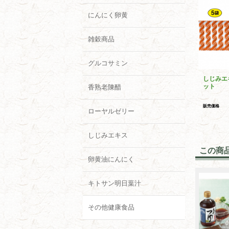
にんにく卵黄
雑穀商品
グルコサミン
しじみエ
ット
香熟老陳醋
販売価格
ローヤルゼリー
しじみエキス
この商
卵黄油にんにく
キトサン明日葉汁
その他健康食品