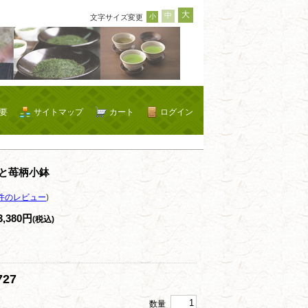
大
中
小
文字サイズ変更
要
サイトマップ
カート
ログイン
と苺柄小鉢
件のレビュー
)
3,380円
(税込)
27
数量