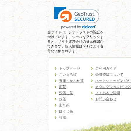
当サイトは、ジオトラストの認証を
受けています。シールをクリックす
ると、サイト運営会社の身元確認が
できます。個人情報はSSLにより暗
号化送信されます。
トップページ
ご利用ガイド
こいまろ茶
会員登録について
玉露・かぶせ茶
ネットショッピングの
煎茶
カタログショッピング
深蒸し茶
よくあるご質問
抹茶
お問い合わせ
玄米茶
ほうじ茶
茶器