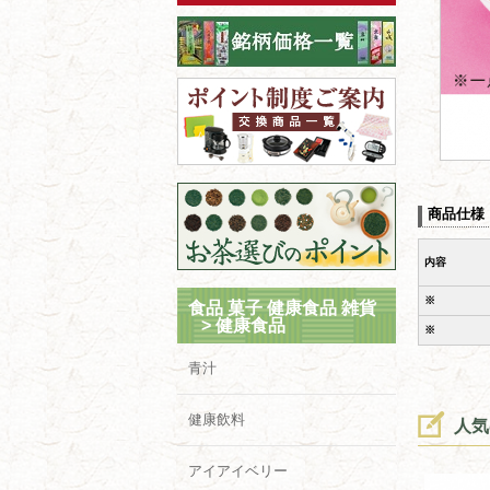
商品仕様
内容
※
食品 菓子 健康食品 雑貨
>
健康食品
※
青汁
健康飲料
人気
アイアイベリー