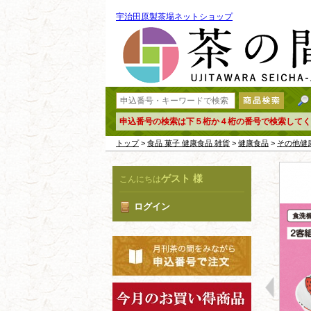
宇治田原製茶場ネットショップ
申込番号の検索は下５桁か４桁の番号で検索してく
トップ
>
食品 菓子 健康食品 雑貨
>
健康食品
>
その他健
ゲスト 様
こんにちは
ログイン