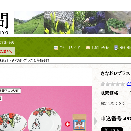
詳細検索
ご利用ガイド
お問い合せ
会社概
ださい。
康食品
> きな粉Dプラスと苺柄小鉢
きな粉Dプラス
(
0
販売価格
限定個数２００
申込番号:457