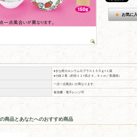
お気に
●きな粉カルシウムＤプラス１５０ｇ×１袋
●小鉢２客（約径１１×高さ４．６ｃｍ／美濃焼）
一点一点風合いが異なります。
食洗機・電子レンジ可
の商品とあなたへのおすすめ商品