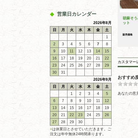
営業日カレンダー
胡麻そう
2026年8月
ット
日
月
火
水
木
金
土
販売価格
1
2
3
4
5
6
7
8
9
10
11
12
13
14
15
16
17
18
19
20
21
22
カスタマー
23
24
25
26
27
28
29
30
31
おすすめ
2026年9月
日
月
火
水
木
金
土
あなたの意
1
2
3
4
5
6
7
8
9
10
11
12
13
14
15
16
17
18
19
20
21
22
23
24
25
26
27
28
29
30
■
は休業日とさせていただきます。ご
注文は年中無休24時間承ります。