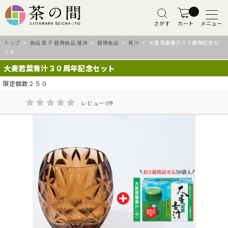
さがす
カート
メニュー
トップ
>
食品 菓子 健康食品 雑貨
>
健康食品
>
青汁
> 大麦若葉青汁３０周年記念セ
ット
大麦若葉青汁３０周年記念セット
限定個数２５０
レビュー
0
件