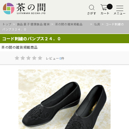
さがす
カート
メニュー
トップ
>
食品 菓子 健康食品 雑貨
>
茶の間の雑貨掲載品
>
仏具
> コード刺繍の
パンプス２４．０
コード刺繍のパンプス２４．０
茶の間の雑貨掲載商品
レビュー
0
件