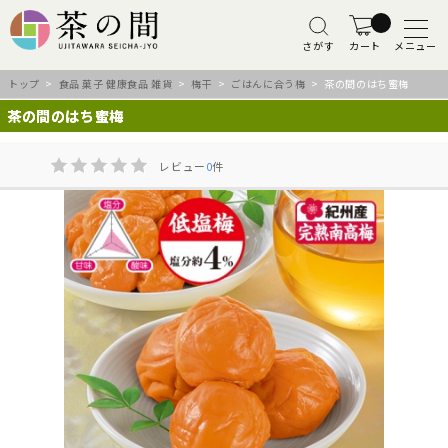
さがす
カート
メニュー
トップ
>
食品 菓子 健康食品 雑貨
>
梅干
>
ごはんに合う梅
> 茶の間のはち蜜梅
茶の間のはち蜜梅
レビュー
0
件