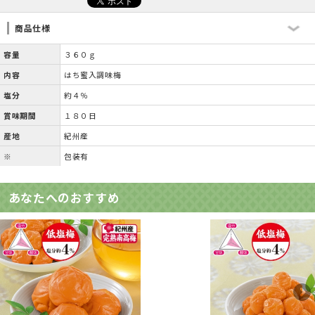
商品仕様
容量
３６０ｇ
内容
はち蜜入調味梅
塩分
約４％
賞味期間
１８０日
産地
紀州産
※
包装有
あなたへのおすすめ