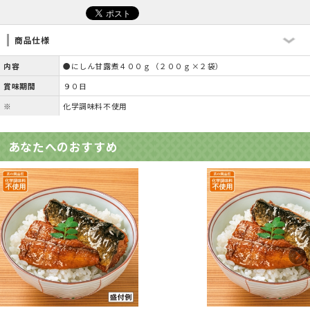
商品仕様
内容
●にしん甘露煮４００ｇ（２００ｇ×２袋）
賞味期間
９０日
※
化学調味料不使用
あなたへのおすすめ