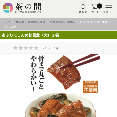
さがす
カート
メニュー
トップ
>
食品 菓子 健康食品 雑貨
>
今月のお買い得商品
> あぶりにしんの甘露煮
（大）２袋
あぶりにしんの甘露煮（大）２袋
レビュー
0
件