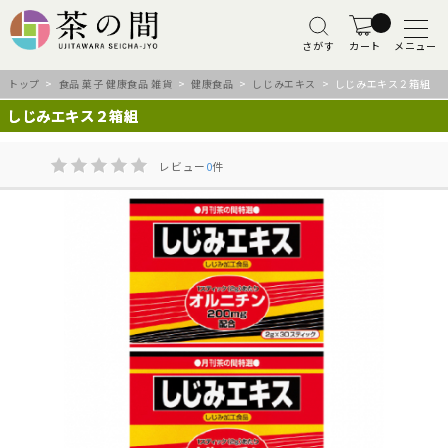
さがす
カート
メニュー
トップ
>
食品 菓子 健康食品 雑貨
>
健康食品
>
しじみエキス
> しじみエキス２箱組
しじみエキス２箱組
レビュー
0
件