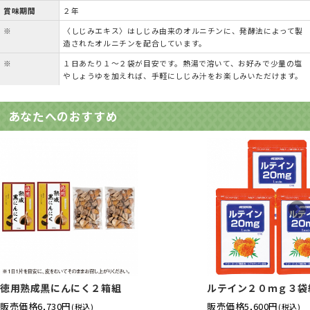
賞味期間
２年
※
〈しじみエキス〉はしじみ由来のオルニチンに、発酵法によって製
造されたオルニチンを配合しています。
※
１日あたり１～２袋が目安です。熱湯で溶いて、お好みで少量の塩
やしょうゆを加えれば、手軽にしじみ汁をお楽しみいただけます。
あなたへのおすすめ
徳用熟成黒にんにく２箱組
ルテイン２０ｍｇ３袋
販売価格
6,730円
販売価格
5,600円
(税込)
(税込)