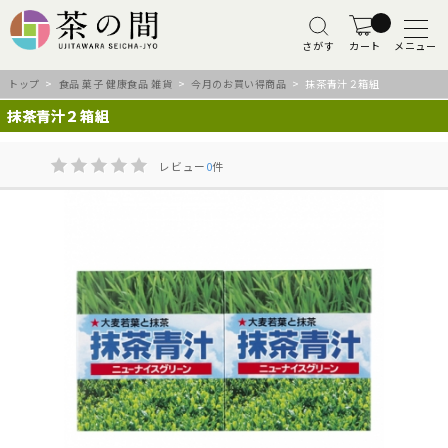
さがす
カート
メニュー
トップ
>
食品 菓子 健康食品 雑貨
>
今月のお買い得商品
> 抹茶青汁２箱組
抹茶青汁２箱組
レビュー
0
件