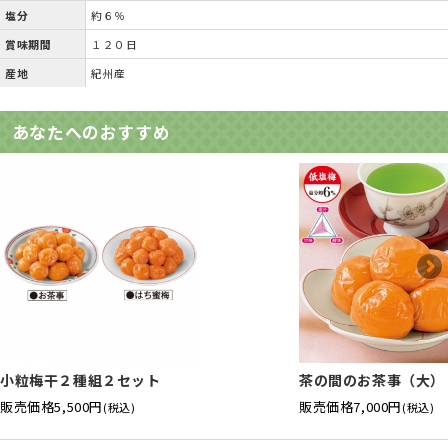
塩分
約６％
賞味期間
１２０日
産地
紀州産
あなたへのおすすめ
小粒梅干２種組２セット
茶の間のお茶事（大）
販売価格
5,500円
販売価格
7,000円
(税込)
(税込)