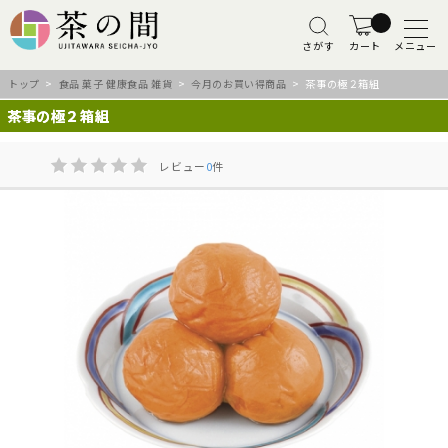
さがす
カート
メニュー
トップ
>
食品 菓子 健康食品 雑貨
>
今月のお買い得商品
> 茶事の極２箱組
茶事の極２箱組
レビュー
0
件