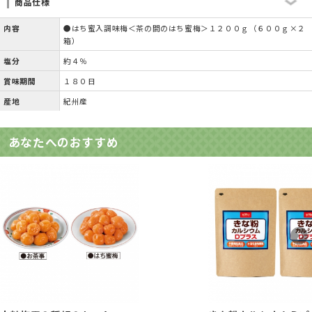
商品仕様
内容
●はち蜜入調味梅＜茶の間のはち蜜梅＞１２００ｇ（６００ｇ×２
箱）
塩分
約４％
賞味期間
１８０日
産地
紀州産
あなたへのおすすめ