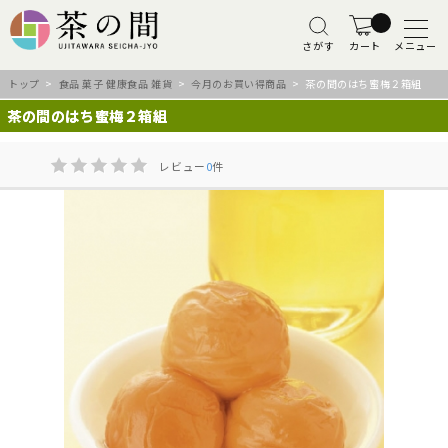
さがす
カート
メニュー
トップ
>
食品 菓子 健康食品 雑貨
>
今月のお買い得商品
> 茶の間のはち蜜梅２箱組
茶の間のはち蜜梅２箱組
レビュー
0
件