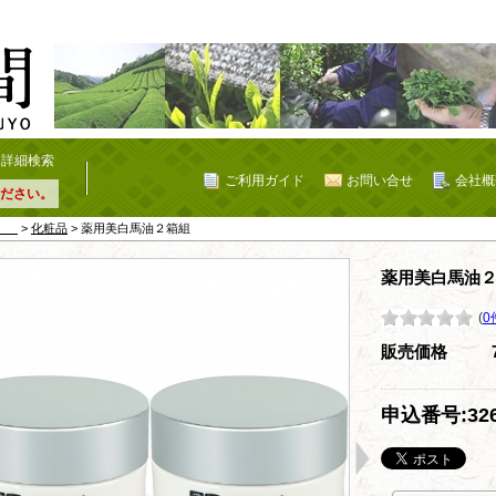
詳細検索
ご利用ガイド
お問い合せ
会社概
ださい。
載品
>
化粧品
> 薬用美白馬油２箱組
薬用美白馬油
(
0
販売価格
申込番号:326