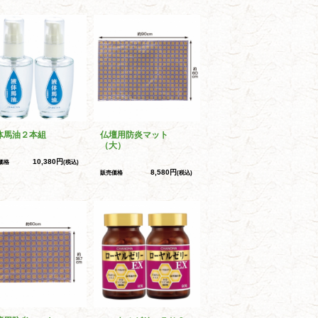
体馬油２本組
仏壇用防炎マット
（大）
10,380円
価格
(税込)
8,580円
販売価格
(税込)