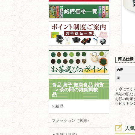
商品仕様
内容
※
食品 菓子 健康食品 雑貨
>
茶の間の雑貨掲載
丁寧につく
品
馬油の肌な
お顔の乾燥
※ビタミン
化粧品
ファッション（衣服）
人気
入浴剤（肌湯）