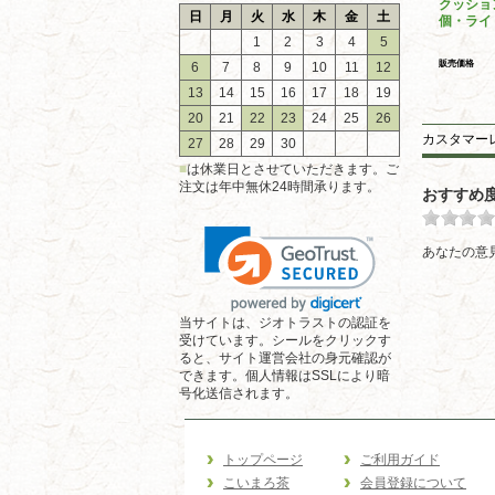
クッショ
日
月
火
水
木
金
土
個・ライ
1
2
3
4
5
販売価格
6
7
8
9
10
11
12
13
14
15
16
17
18
19
20
21
22
23
24
25
26
カスタマー
27
28
29
30
■
は休業日とさせていただきます。ご
注文は年中無休24時間承ります。
おすすめ
あなたの意
当サイトは、ジオトラストの認証を
受けています。シールをクリックす
ると、サイト運営会社の身元確認が
できます。個人情報はSSLにより暗
号化送信されます。
トップページ
ご利用ガイド
こいまろ茶
会員登録について