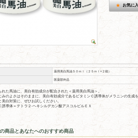
お気に
薬用美白馬油５０ｍｌ（２５ｍｌ×２箱）
医薬部外品
られた馬油に、美白有効成分が配合された＜薬用美白馬油＞。
じみのよさはそのままに、美白有効成分であるビタミンＣ誘導体がメラニンの生成
と美白対策に、ぜひお試しください。
Ｃ誘導体＝テトラ２-ヘキシルデカン酸アスコルビルＥＸ
の商品とあなたへのおすすめ商品