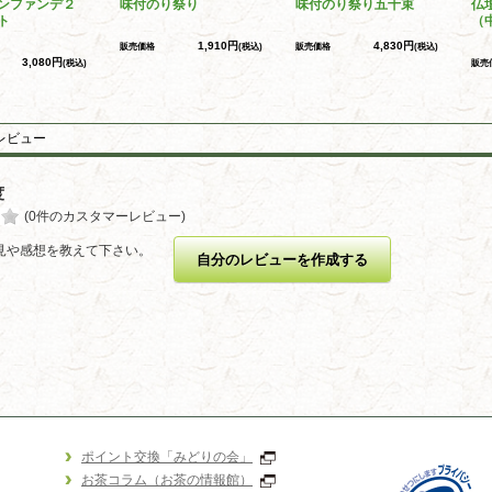
ンファンデ２
味付のり祭り
味付のり祭り五十束
仏
ト
（
1,910円
4,830円
販売価格
(税込)
販売価格
(税込)
3,080円
(税込)
販売
レビュー
度
(0件のカスタマーレビュー)
見や感想を教えて下さい。
自分のレビューを作成する
ポイント交換「みどりの会」
お茶コラム（お茶の情報館）