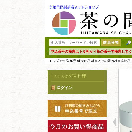
宇治田原製茶場ネットショップ
申込番号の検索は下５桁か４桁の番号で検索してく
トップ
>
食品 菓子 健康食品 雑貨
>
茶の間の雑貨掲
ゲスト 様
こんにちは
ログイン