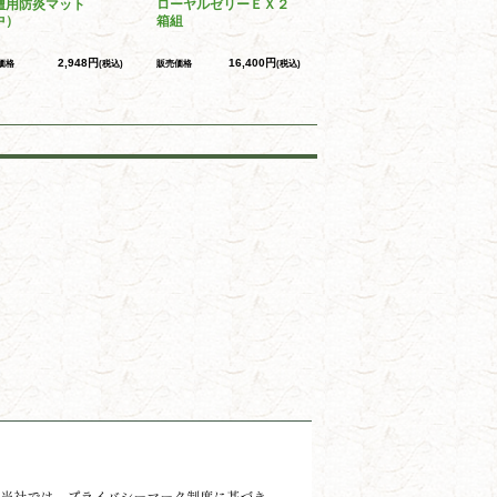
壇用防炎マット
ローヤルゼリーＥＸ２
中）
箱組
2,948円
16,400円
価格
(税込)
販売価格
(税込)