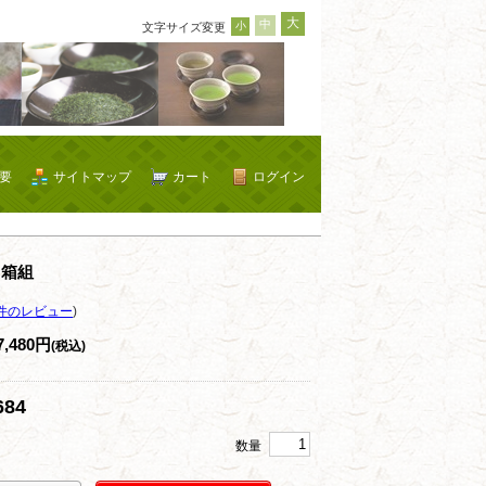
大
中
小
文字サイズ変更
要
サイトマップ
カート
ログイン
２箱組
件のレビュー
)
7,480円
(税込)
84
数量