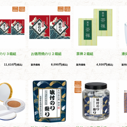
のり３箱組
お徳用焼のり２箱組
茶禅２箱組
液
11,610円
8,090円
4,930円
(税込)
販売価格
(税込)
販売価格
(税込)
販売