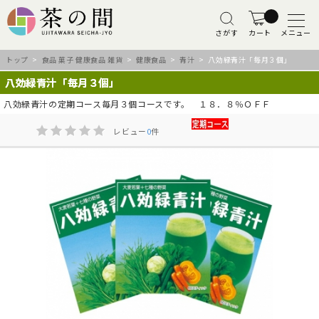
さがす
カート
メニュー
トップ
>
食品 菓子 健康食品 雑貨
>
健康食品
>
青汁
> 八効緑青汁「毎月３個」
八効緑青汁「毎月３個」
八効緑青汁の定期コース毎月３個コースです。 １８．８％ＯＦＦ
レビュー
0
件