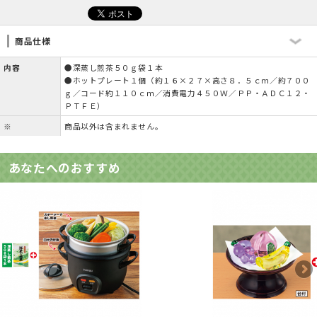
商品仕様
内容
●深蒸し煎茶５０ｇ袋１本
●ホットプレート１個（約１６×２７×高さ８．５ｃｍ／約７００
ｇ／コード約１１０ｃｍ／消費電力４５０Ｗ／ＰＰ・ＡＤＣ１２・
ＰＴＦＥ）
※
商品以外は含まれません。
あなたへのおすすめ