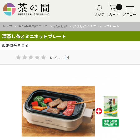
さがす
カート
メニュー
トップ
>
お茶の種類について
>
深蒸し茶
> 深蒸し茶とミニホットプレート
深蒸し茶とミニホットプレート
限定個数５００
レビュー
0
件