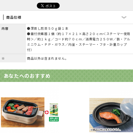
商品仕様
内容
●深蒸し煎茶５０ｇ袋１本
●蓋付炊飯器１個（約１７×２１×高さ２０ｃｍ＜スチーマー使用
時＞／約１ｋｇ／コード約７０ｃｍ／消費電力２５０Ｗ／鉄・アル
ミニウム・ＰＰ・ガラス／内釜・スチーマー・フタ・計量カップ
付）
※
商品以外は含まれません。
あなたへのおすすめ