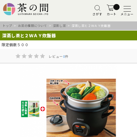
さがす
カート
メニュー
トップ
>
お茶の種類について
>
深蒸し茶
> 深蒸し茶と２ＷＡＹ炊飯器
深蒸し茶と２ＷＡＹ炊飯器
限定個数５００
レビュー
0
件