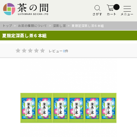
さがす
カート
メニュー
トップ
>
お茶の種類について
>
深蒸し茶
> 夏限定深蒸し茶６本組
夏限定深蒸し茶６本組
レビュー
0
件