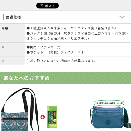
商品仕様
内容
●＜極上抹茶入玄米茶ティーバッグ＞２０袋（各袋３ｇ入）
●バッグ１個（袋部分：約タテ３０×ヨコ＜上部＞３８・＜下部＞
３０×マチ１０ｃｍ／綿・ポリエステル）
※
●開閉：ファスナー式
●ポケット：（内側）ファスナー×１
※
生地の取り方により、柄の出方が異なります。
あなたへのおすすめ