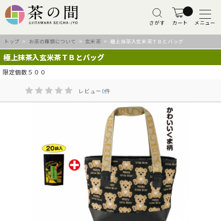
さがす
カート
メニュー
トップ
>
お茶の種類について
>
玄米茶
> 極上抹茶入玄米茶ＴＢとバッグ
極上抹茶入玄米茶ＴＢとバッグ
限定個数５００
レビュー
0
件