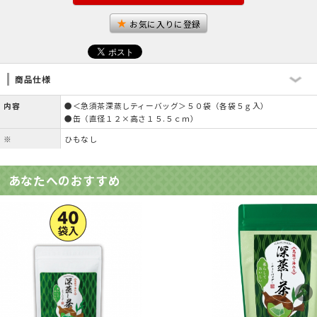
お気に入りに登録
商品仕様
内容
●＜急須茶深蒸しティーバッグ＞５０袋（各袋５ｇ入）
●缶（直径１２×高さ１５.５ｃｍ）
※
ひもなし
あなたへのおすすめ