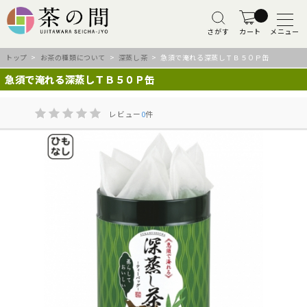
さがす
カート
メニュー
トップ
>
お茶の種類について
>
深蒸し茶
> 急須で淹れる深蒸しＴＢ５０Ｐ缶
急須で淹れる深蒸しＴＢ５０Ｐ缶
レビュー
0
件