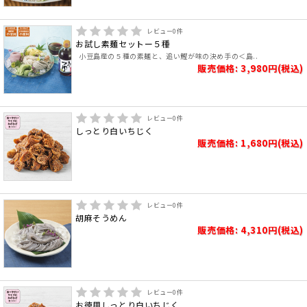
レビュー
0
件
お試し素麺セットー５種
小豆島産の５種の素麺と、追い鰹が味の決め手の＜島..
販売価格: 3,980円(税込)
レビュー
0
件
しっとり白いちじく
販売価格: 1,680円(税込)
レビュー
0
件
胡麻そうめん
販売価格: 4,310円(税込)
レビュー
0
件
お徳用しっとり白いちじく