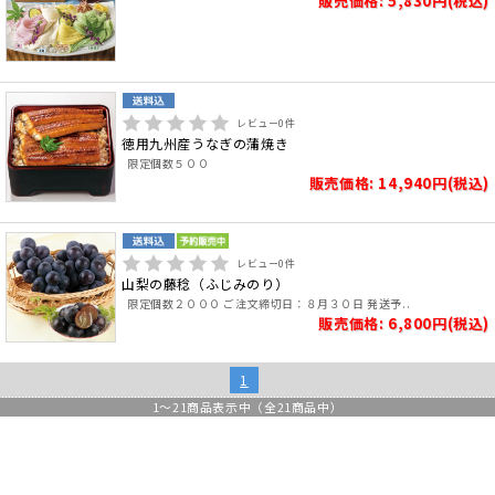
販売価格: 5,830円(税込)
レビュー
0
件
徳用九州産うなぎの蒲焼き
限定個数５００
販売価格: 14,940円(税込)
レビュー
0
件
山梨の藤稔（ふじみのり）
限定個数２０００ ご注文締切日：８月３０日 発送予..
販売価格: 6,800円(税込)
1
1
～
21
商品表示中（全
21
商品中）