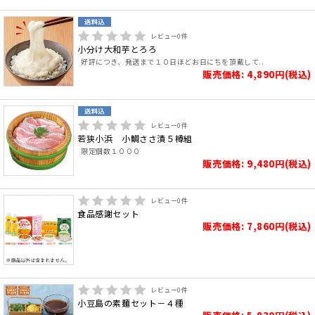
レビュー
0
件
小分け大和芋とろろ
好評につき、発送まで１０日ほどお日にちを頂戴して..
販売価格: 4,890円(税込)
レビュー
0
件
若狭小浜 小鯛ささ漬５樽組
限定個数１０００
販売価格: 9,480円(税込)
レビュー
0
件
食品感謝セット
販売価格: 7,860円(税込)
レビュー
0
件
小豆島の素麺セット－４種