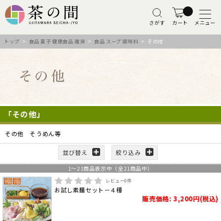
さがす
カート
メニュー
トップ
>
食品 菓子 健康食品 雑貨
>
食品 スープ 調味料
> その他
「その他」
その他 そうめん等
並び替え
絞り込み
1
～
21
商品表示中（全
21
商品中）
レビュー
0
件
お試し素麺セット－４種
販売価格: 3,200円(税込)