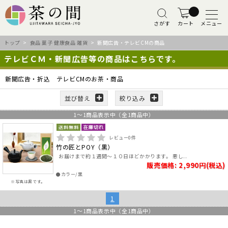
さがす
カート
メニュー
トップ
>
食品 菓子 健康食品 雑貨
> 新聞広告・テレビCMの商品
テレビＣＭ・新聞広告等の商品はこちらです。
新聞広告・折込 テレビCMのお茶・商品
並び替え
絞り込み
1
～
1
商品表示中（全
1
商品中）
レビュー
0
件
竹の匠とPOY（黒）
お届けまで約１週間～１０日ほどかかります。 悪し..
販売価格: 2,990円(税込)
●カラー/黒
※写真は黒です。
1
1
～
1
商品表示中（全
1
商品中）