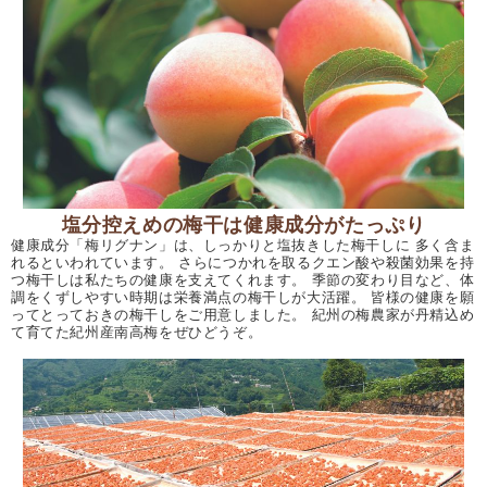
塩分控えめの梅干は健康成分がたっぷり
健康成分「梅リグナン」は、しっかりと塩抜きした梅干しに 多く含ま
れるといわれています。 さらにつかれを取るクエン酸や殺菌効果を持
つ梅干しは私たちの健康を支えてくれます。 季節の変わり目など、体
調をくずしやすい時期は栄養満点の梅干しが大活躍。 皆様の健康を願
ってとっておきの梅干しをご用意しました。 紀州の梅農家が丹精込め
て育てた紀州産南高梅をぜひどうぞ。