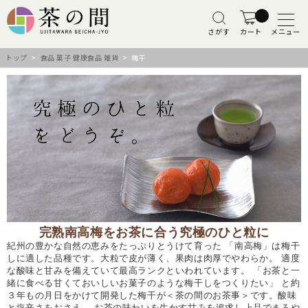
さがす
カート
メニュー
トップ
>
食品 菓子 健康食品 雑貨
> 梅干
完熟南高梅をお茶に合う究極のひと粒に
紀州の豊かな自然の恵みをたっぷりとうけて育った 「南高梅」は梅干
しに適した品種です。大粒で皮が薄く、果肉は肉厚でやわらか。 適度
な酸味と甘みを備えていて最高ランクといわれています。 「お茶と一
緒に食べる甘くておいしいお菓子のような梅干しをつくりたい」 と約
３年もの月日をかけて開発した梅干が＜茶の間のお茶事＞です。酸味
と塩辛さをおさえ、 お茶の味わいを生かす甘みを追求し上品でまろや