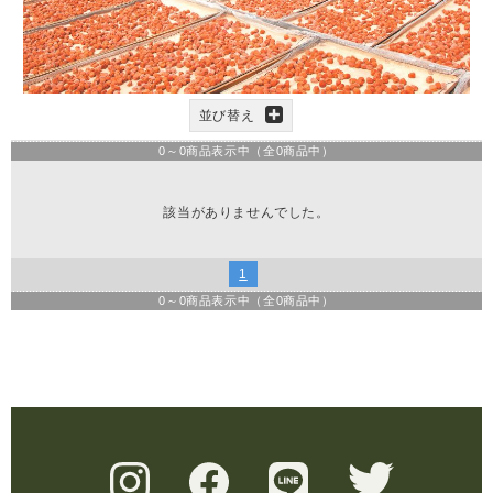
並び替え
0
～
0
商品表示中（全
0
商品中）
該当がありませんでした。
1
0
～
0
商品表示中（全
0
商品中）