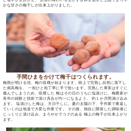
かな甘さの梅干しが出来上がりました。
手間ひまをかけて梅干はつくられます。
梅雨が明ける頃、梅の収穫が始まります。樹上で完熟し自然に落下し
た南高梅を、 一粒ひと粒丁寧に手で拾います。完熟した果実はすぐに
傷んでしまうため、収穫した 梅はその日のうちに塩漬けに。梅農家が
長年の経験と技術で漬け具合が均一になるよう、 約１か月間漬け込み
ます。 塩漬けした梅は、天日干しに。夏の太陽の下、手作業で裏返し
ていくのは地道で大変な作業です。 その後、独自に開発した調味液に
じっくりと漬け込み、まろやかでコクのある 極上の梅干が出来上がり
ます。