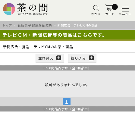
さがす
カート
メニュー
トップ
>
食品 菓子 健康食品 雑貨
> 新聞広告・テレビCMの商品
テレビＣＭ・新聞広告等の商品はこちらです。
新聞広告・折込 テレビCMのお茶・商品
並び替え
絞り込み
0
～
0
商品表示中（全
0
商品中）
該当がありませんでした。
1
0
～
0
商品表示中（全
0
商品中）