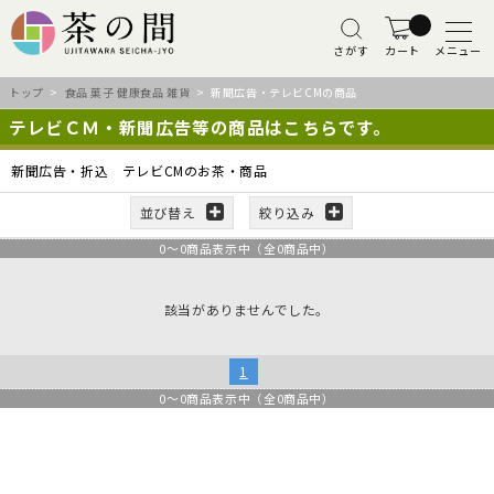
さがす
カート
メニュー
トップ
>
食品 菓子 健康食品 雑貨
> 新聞広告・テレビCMの商品
テレビＣＭ・新聞広告等の商品はこちらです。
新聞広告・折込 テレビCMのお茶・商品
並び替え
絞り込み
0
～
0
商品表示中（全
0
商品中）
該当がありませんでした。
1
0
～
0
商品表示中（全
0
商品中）