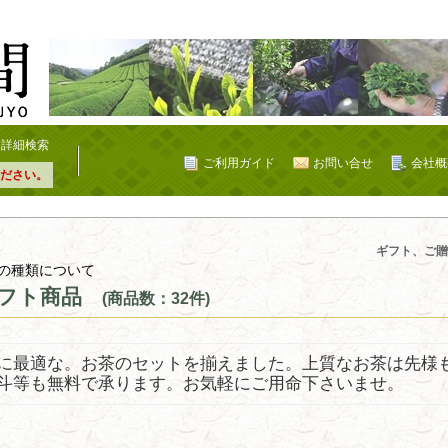
詳細検索
ご利用ガイド
お問い合せ
会社概
ださい。
ギフト、ご贈
の種類について
フト商品
(商品数：32件)
に最適な。お茶のセットを揃えました。上質なお茶は先様
斗等も無料で承ります。お気軽にご用命下さいませ。