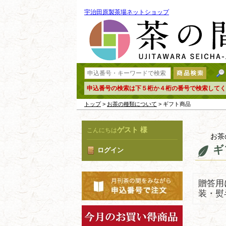
宇治田原製茶場ネットショップ
申込番号の検索は下５桁か４桁の番号で検索してく
トップ
>
お茶の種類について
> ギフト商品
ゲスト 様
こんにちは
お茶
ギ
ログイン
贈答用
装・熨