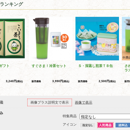
ランキング
ギフト
すぐさま！冷茶セット
Ｓ・深蒸し煎茶ＴＢ缶
さ
ラ
3,240円
3,990円
2,500円
(税込)
販売価格
(税込)
販売価格
(税込)
販売
法
画像プラス説明文で表示
画像で表示
み
特集商品
アイコン