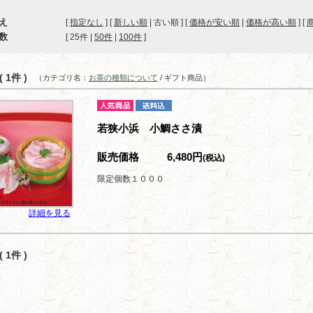
え
[
指定なし
] [
新しい順
| 古い順 ] [
価格が安い順
|
価格が高い順
] [
数
[ 
25件
 | 
50件
 | 
100件
 ]
 1件 )
（カテゴリ名：
お茶の種類について
/ ギフト商品）
若狭小浜 小鯛ささ漬
販売価格
6,480円
(税込)
限定個数１０００
詳細を見る
 1件 )