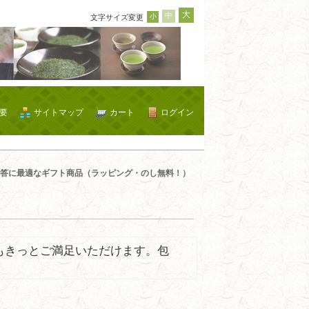
大
中
小
文字サイズ変更
要
サイトマップ
カート
ログイン
答に最適なギフト商品（ラッピング・のし無料！）
もきっとご満足いただけます。包