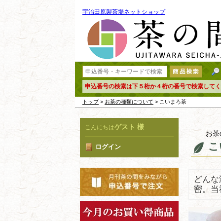
宇治田原製茶場ネットショップ
申込番号の検索は下５桁か４桁の番号で検索してく
トップ
>
お茶の種類について
> こいまろ茶
ゲスト 様
こんにちは
お茶
こ
ログイン
どんな
密。当