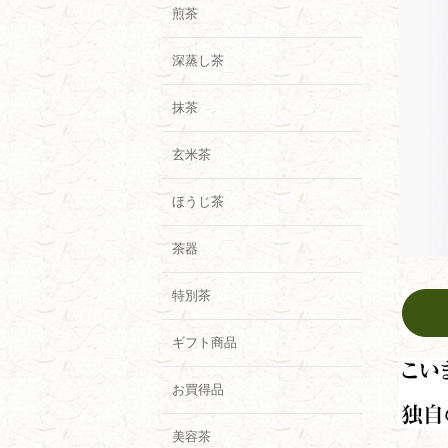
煎茶
深蒸し茶
抹茶
玄米茶
ほうじ茶
茶器
特別茶
ギフト商品
お買得品
美容茶