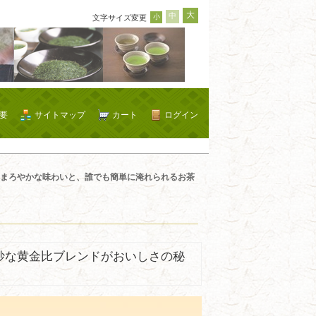
大
中
小
文字サイズ変更
要
サイトマップ
カート
ログイン
まろやかな味わいと、誰でも簡単に淹れられるお茶
妙な黄金比ブレンドがおいしさの秘