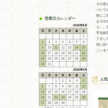
その色
ついて
的にご
営業日カレンダー
まろや
2026年8月
ろ」。
日
月
火
水
木
金
土
宇治抹
1
てまし
2
3
4
5
6
7
8
頃に比
9
10
11
12
13
14
15
こいま
16
17
18
19
20
21
22
23
24
25
26
27
28
29
30
31
2026年9月
日
月
火
水
木
金
土
人気
1
2
3
4
5
6
7
8
9
10
11
12
13
14
15
16
17
18
19
20
21
22
23
24
25
26
27
28
29
30