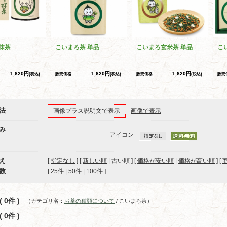
抹茶
こいまろ茶 単品
こいまろ玄米茶 単品
こ
1,620円
1,620円
1,620円
(税込)
販売価格
(税込)
販売価格
(税込)
販売
法
画像プラス説明文で表示
画像で表示
み
アイコン
え
[
指定なし
] [
新しい順
| 古い順 ] [
価格が安い順
|
価格が高い順
] [
数
[ 
25件
 | 
50件
 | 
100件
 ]
 0件 )
（カテゴリ名：
お茶の種類について
/ こいまろ茶）
 0件 )