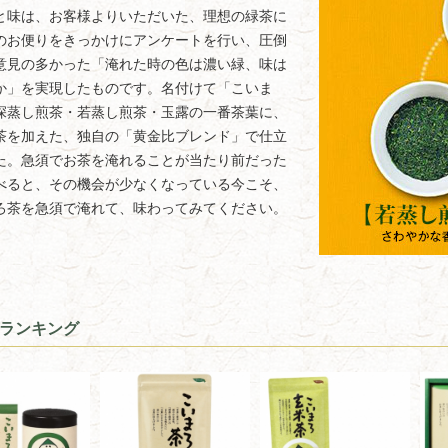
と味は、お客様よりいただいた、理想の緑茶に
のお便りをきっかけにアンケートを行い、圧倒
意見の多かった「淹れた時の色は濃い緑、味は
か」を実現したものです。名付けて「こいま
深蒸し煎茶・若蒸し煎茶・玉露の一番茶葉に、
茶を加えた、独自の「黄金比ブレンド」で仕立
た。急須でお茶を淹れることが当たり前だった
べると、その機会が少なくなっている今こそ、
ろ茶を急須で淹れて、味わってみてください。
ランキング