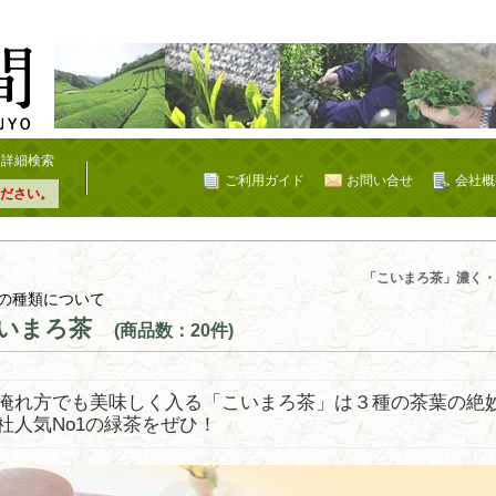
詳細検索
ご利用ガイド
お問い合せ
会社概
ださい。
「こいまろ茶」濃く・
の種類について
いまろ茶
(商品数：20件)
淹れ方でも美味しく入る「こいまろ茶」は３種の茶葉の絶
社人気No1の緑茶をぜひ！