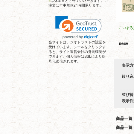
■
は休業日とさせていただきます。ご
注文は年中無休24時間承ります。
こいまろ
当サイトは、ジオトラストの認証を
販売価格
受けています。シールをクリックす
ると、サイト運営会社の身元確認が
できます。個人情報はSSLにより暗
号化送信されます。
表示方
絞り込
並び替
表示件
商品一覧 (
商品一覧 (