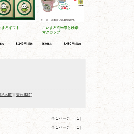
いまろギフト
こいまろ玄米茶と鉄線
マグカップ
3,240円
3,490円
価格
(税込)
販売価格
(税込)
商品名順
] [
売れ筋順
]
全 1 ページ ｜1｜
全 1 ページ ｜1｜