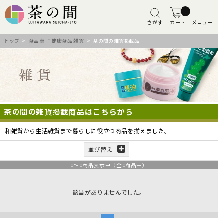
さがす
カート
メニュー
トップ
>
食品 菓子 健康食品 雑貨
> 茶の間の雑貨掲載品
茶の間の雑貨掲載商品はこちらから
和雑貨から生活雑貨まで暮らしに役立つ商品を揃えました。
並び替え
0
～
0
商品表示中（全
0
商品中）
該当がありませんでした。