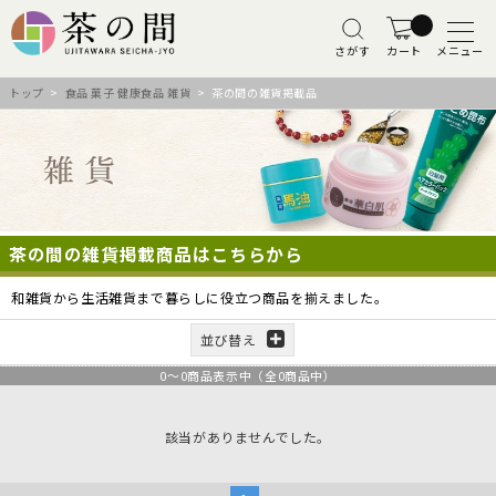
さがす
カート
メニュー
トップ
>
食品 菓子 健康食品 雑貨
> 茶の間の雑貨掲載品
茶の間の雑貨掲載商品はこちらから
和雑貨から生活雑貨まで暮らしに役立つ商品を揃えました。
並び替え
0
～
0
商品表示中（全
0
商品中）
該当がありませんでした。