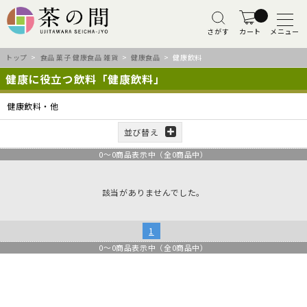
さがす
カート
メニュー
トップ
>
食品 菓子 健康食品 雑貨
>
健康食品
> 健康飲料
健康に役立つ飲料「健康飲料」
健康飲料・他
並び替え
0
～
0
商品表示中（全
0
商品中）
該当がありませんでした。
1
0
～
0
商品表示中（全
0
商品中）