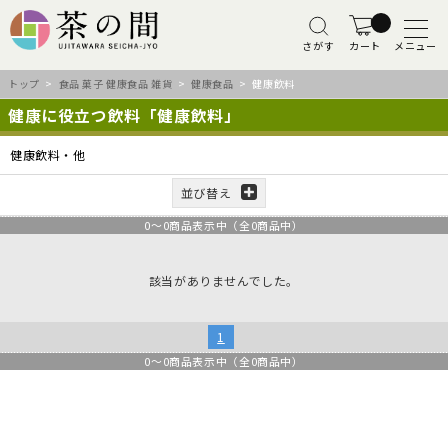
さがす
カート
メニュー
トップ
>
食品 菓子 健康食品 雑貨
>
健康食品
> 健康飲料
健康に役立つ飲料「健康飲料」
健康飲料・他
並び替え
0
～
0
商品表示中（全
0
商品中）
該当がありませんでした。
1
0
～
0
商品表示中（全
0
商品中）