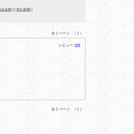
商品名順
] [
売れ筋順
]
全 1 ページ ｜1｜
レビュー:
0件
全 1 ページ ｜1｜