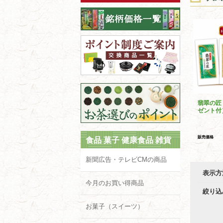
翡翠の匠
ゼント付
販売価格
食品 菓子 健康食品 雑貨
新聞広告・テレビCMの商品
表示方
今月のお買い得商品
絞り込
お菓子（スイーツ）