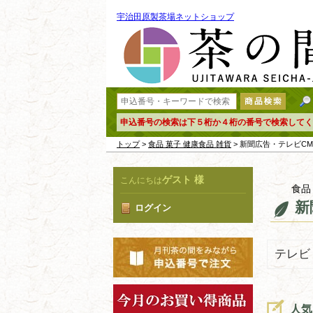
宇治田原製茶場ネットショップ
申込番号の検索は下５桁か４桁の番号で検索してく
トップ
>
食品 菓子 健康食品 雑貨
> 新聞広告・テレビC
ゲスト 様
こんにちは
食品
新
ログイン
テレビ
人気