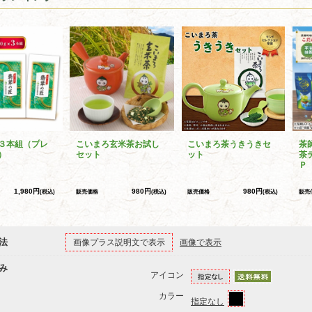
３本組（プレ
こいまろ玄米茶お試し
こいまろ茶うきうきセ
茶
）
セット
ット
茶
Ｐ
1,980円
980円
980円
(税込)
販売価格
(税込)
販売価格
(税込)
販売
法
画像プラス説明文で表示
画像で表示
み
アイコン
カラー
指定なし