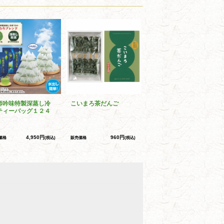
師吟味特製深蒸し冷
こいまろ茶だんご
ティーバッグ１２４
4,950円
960円
価格
(税込)
販売価格
(税込)