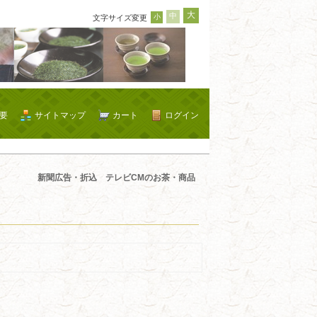
大
中
小
文字サイズ変更
要
サイトマップ
カート
ログイン
新聞広告・折込 テレビCMのお茶・商品