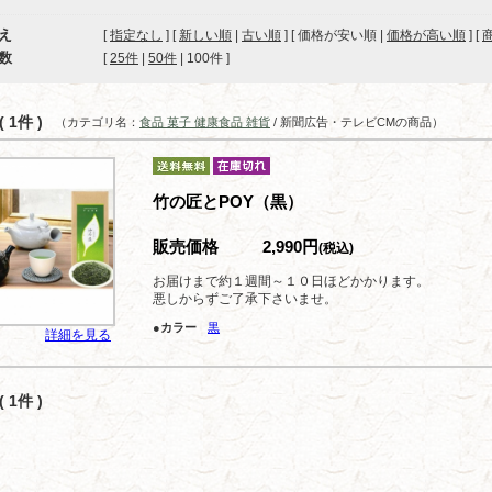
え
[
指定なし
] [
新しい順
|
古い順
] [ 価格が安い順 |
価格が高い順
] [
数
[ 
25件
 | 
50件
 | 
100件
 ]
 1件 )
（カテゴリ名：
食品 菓子 健康食品 雑貨
/ 新聞広告・テレビCMの商品）
竹の匠とPOY（黒）
販売価格
2,990円
(税込)
お届けまで約１週間～１０日ほどかかります。
悪しからずご了承下さいませ。
●カラー
黒
詳細を見る
 1件 )