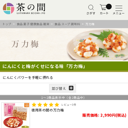
さがす
カート
メニュー
トップ
>
食品 菓子 健康食品 雑貨
>
食品 スープ 調味料
> 万力梅
にんにくと梅がくせになる味「万力梅」
にんにくパワーを手軽に摂れる
並び替え
1
～
2
商品表示中（全
2
商品中）
レビュー
3
件
徳用茶の間の万力梅
販売価格: 2,990円(税込)