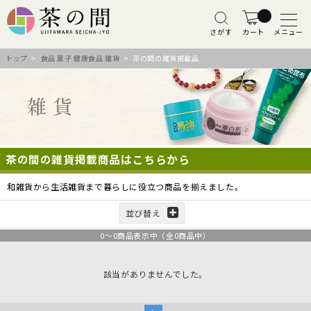
さがす
カート
メニュー
トップ
>
食品 菓子 健康食品 雑貨
> 茶の間の雑貨掲載品
茶の間の雑貨掲載商品はこちらから
和雑貨から生活雑貨まで暮らしに役立つ商品を揃えました。
並び替え
0
～
0
商品表示中（全
0
商品中）
該当がありませんでした。