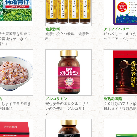
健康飲料
アイアイベリー
産大麦若葉を生絞り
健康に役立つ飲料「健康飲
ビルベリーエキスた
栄養成分が生きてい
料」
のアイアイベリーシ
青汁」
品
グルコサミン
香熟老陳醋
めします主食の置き
安心安全の国産グルコサミ
２０種類のアミノ酸
雑穀商品」
ンのみ使用「グルコサミ
摂れます「香熟老陳
ン」