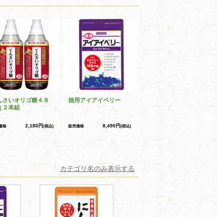
んさいオリゴ糖４８
徳用アイアイベリー
ｇ２本組
2,180円
8,490円
価格
(税込)
販売価格
(税込)
カテゴリ名のみ表示する