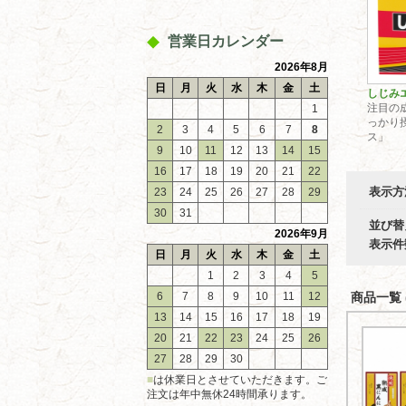
営業日カレンダー
2026年8月
日
月
火
水
木
金
土
しじみ
注目の
1
っかり
2
3
4
5
6
7
8
ス」
9
10
11
12
13
14
15
16
17
18
19
20
21
22
表示方
23
24
25
26
27
28
29
30
31
並び替
2026年9月
表示件
日
月
火
水
木
金
土
1
2
3
4
5
6
7
8
9
10
11
12
商品一覧 (
13
14
15
16
17
18
19
20
21
22
23
24
25
26
27
28
29
30
■
は休業日とさせていただきます。ご
注文は年中無休24時間承ります。