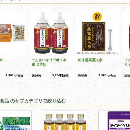
米
てんさいオリゴ糖２本
粉末黒高麗人参
て
組 ２本組
０
2,800円
3,650円
2,980円
(税込)
販売価格
(税込)
販売価格
(税込)
販売
食品 のサブカテゴリで絞り込む