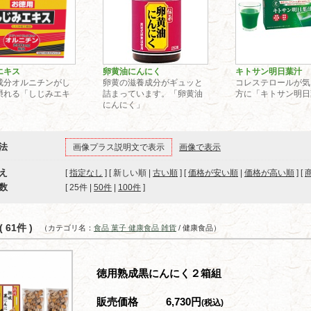
エキス
卵黄油にんにく
キトサン明日葉汁
成分オルニチンがし
卵黄の滋養成分がギュッと
コレステロールが気
摂れる「しじみエキ
詰まっています。「卵黄油
方に「キトサン明日
にんにく」
法
画像プラス説明文で表示
画像で表示
え
[
指定なし
] [ 新しい順 |
古い順
] [
価格が安い順
|
価格が高い順
] [
数
[ 
25件
 | 
50件
 | 
100件
 ]
 61件 )
（カテゴリ名：
食品 菓子 健康食品 雑貨
/ 健康食品）
徳用熟成黒にんにく２箱組
販売価格
6,730円
(税込)