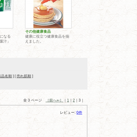
その他健康食品
になる
健康に役立つ健康食品を揃
葉汁」
えました。
商品名順
] [
売れ筋順
]
全 3 ページ
［前へ⇐］
｜
1
｜
2
｜3｜
レビュー:
0件