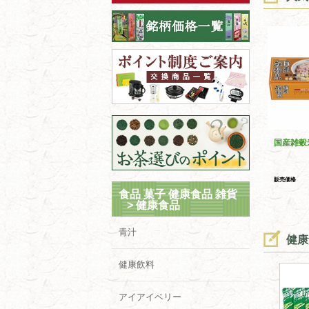
国産雑穀
販売価格
食品 菓子 健康食品 雑貨
>
健康食品
青汁
健康
健康飲料
アイアイベリー