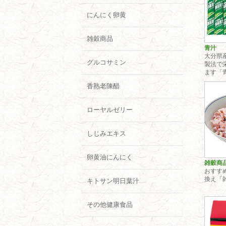
にんにく卵黄
雑穀商品
青汁
大分県
グルコサミン
製法で
ます「
香熟老陳醋
ローヤルゼリー
しじみエキス
卵黄油にんにく
雑穀商
おすす
換え「
キトサン明日葉汁
その他健康食品