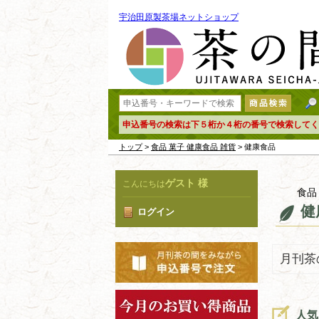
宇治田原製茶場ネットショップ
申込番号の検索は下５桁か４桁の番号で検索してく
トップ
>
食品 菓子 健康食品 雑貨
> 健康食品
ゲスト 様
こんにちは
食品
健
ログイン
月刊茶
人気