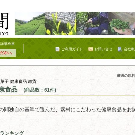
詳細検索
ご利用ガイド
お問い合せ
会社概
ださい。
厳選の原料
 菓子 健康食品 雑貨
康食品
(商品数：61件)
の間独自の基準で選んだ、素材にこだわった健康食品をお
ランキング