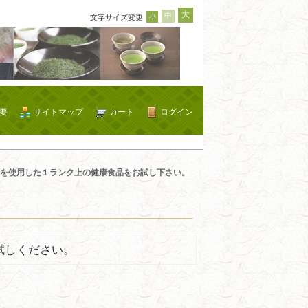
大
中
小
文字サイズ変更
要
サイトマップ
カート
ログイン
を使用した１ランク上の健康食品をお試し下さい。
試しください。