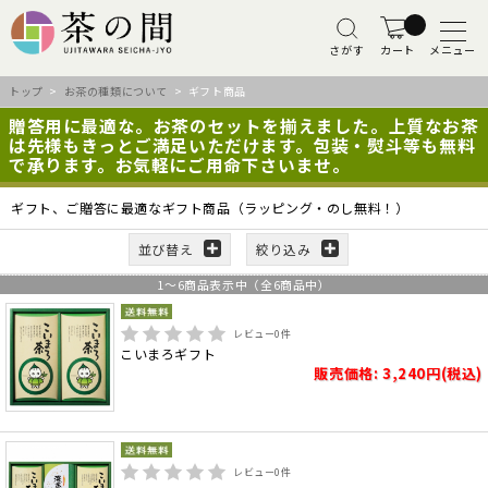
さがす
カート
メニュー
トップ
>
お茶の種類について
> ギフト商品
贈答用に最適な。お茶のセットを揃えました。上質なお茶
は先様もきっとご満足いただけます。包装・熨斗等も無料
で承ります。お気軽にご用命下さいませ。
ギフト、ご贈答に最適なギフト商品（ラッピング・のし無料！）
並び替え
絞り込み
1
～
6
商品表示中（全
6
商品中）
レビュー
0
件
こいまろギフト
販売価格: 3,240円(税込)
レビュー
0
件