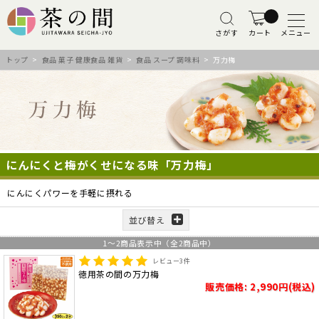
さがす
カート
メニュー
トップ
>
食品 菓子 健康食品 雑貨
>
食品 スープ 調味料
> 万力梅
にんにくと梅がくせになる味「万力梅」
にんにくパワーを手軽に摂れる
並び替え
1
～
2
商品表示中（全
2
商品中）
レビュー
3
件
徳用茶の間の万力梅
販売価格: 2,990円(税込)