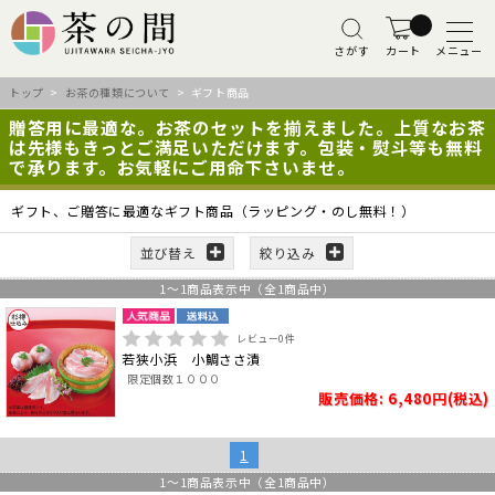
さがす
カート
メニュー
トップ
>
お茶の種類について
> ギフト商品
贈答用に最適な。お茶のセットを揃えました。上質なお茶
は先様もきっとご満足いただけます。包装・熨斗等も無料
で承ります。お気軽にご用命下さいませ。
ギフト、ご贈答に最適なギフト商品（ラッピング・のし無料！）
並び替え
絞り込み
1
～
1
商品表示中（全
1
商品中）
レビュー
0
件
若狭小浜 小鯛ささ漬
限定個数１０００
販売価格: 6,480円(税込)
1
1
～
1
商品表示中（全
1
商品中）