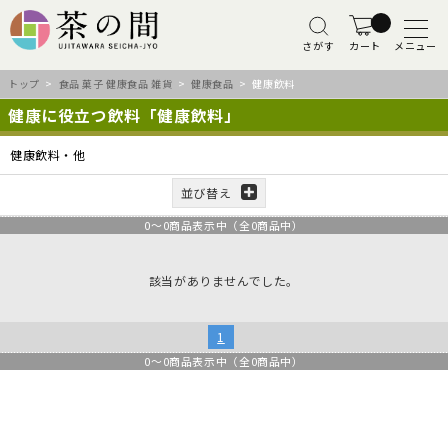
さがす
カート
メニュー
トップ
>
食品 菓子 健康食品 雑貨
>
健康食品
> 健康飲料
健康に役立つ飲料「健康飲料」
健康飲料・他
並び替え
0
～
0
商品表示中（全
0
商品中）
該当がありませんでした。
1
0
～
0
商品表示中（全
0
商品中）