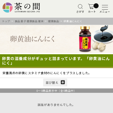
さがす
カート
メニュー
トップ
>
食品 菓子 健康食品 雑貨
>
健康食品
> 卵黄油にんにく
卵黄の滋養成分がギュッと詰まっています。「卵黄油にん
にく」
栄養満点の卵黄にスタミナ食材のにんにくをプラスしました。
並び替え
0
～
0
商品表示中（全
0
商品中）
該当がありませんでした。