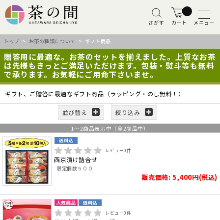
さがす
カート
メニュー
トップ
>
お茶の種類について
> ギフト商品
贈答用に最適な。お茶のセットを揃えました。上質なお茶
は先様もきっとご満足いただけます。包装・熨斗等も無料
で承ります。お気軽にご用命下さいませ。
ギフト、ご贈答に最適なギフト商品（ラッピング・のし無料！）
並び替え
絞り込み
1
～
2
商品表示中（全
2
商品中）
レビュー
0
件
西京漬け詰合せ
限定個数５００
販売価格: 5,400円(税込)
レビュー
0
件