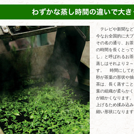
テレビや新聞など
今なお全国的に大ブ
その名の通り、お茶
の時間を長くとって
し」と呼ばれるお茶
蒸しはそれより２～
す。 時間にしてわ
秒が茶葉の形状や
茶は、長く蒸すこと
葉の組織が柔らかく
が細かくなります
上げるため揉み込み
細い形状になります