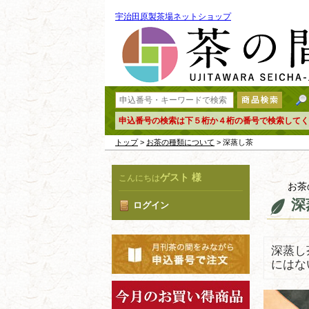
宇治田原製茶場ネットショップ
申込番号の検索は下５桁か４桁の番号で検索してく
トップ
>
お茶の種類について
> 深蒸し茶
ゲスト 様
こんにちは
お茶
深
ログイン
深蒸し
にはな