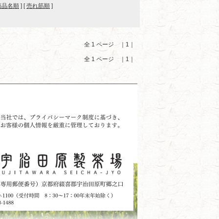
商品名順
] [
売れ筋順
]
全 1 ページ ｜1｜
全 1 ページ ｜1｜