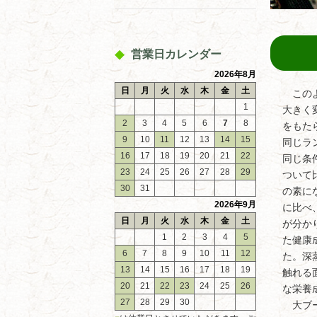
営業日カレンダー
2026年8月
日
月
火
水
木
金
土
このよ
1
大きく
2
3
4
5
6
7
8
をもた
9
10
11
12
13
14
15
同じラ
16
17
18
19
20
21
22
同じ条
23
24
25
26
27
28
29
ついて
30
31
の素に
2026年9月
に比べ
日
月
火
水
木
金
土
が分か
1
2
3
4
5
た健康
6
7
8
9
10
11
12
た。深
13
14
15
16
17
18
19
触れる
20
21
22
23
24
25
26
な栄養
27
28
29
30
大ブー