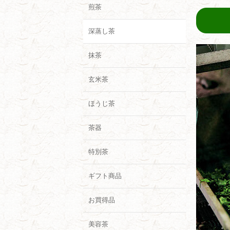
煎茶
深蒸し茶
抹茶
玄米茶
ほうじ茶
茶器
特別茶
ギフト商品
お買得品
美容茶