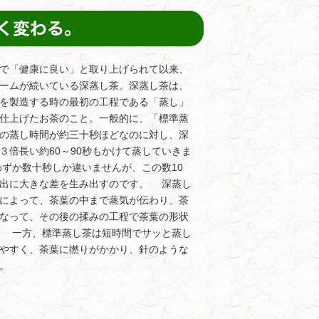
で「健康に良い」と取り上げられて以来、
ームが続いている深蒸し茶。深蒸し茶は、
を製造する時の最初の工程である「蒸し」
仕上げたお茶のこと。一般的に、「標準蒸
の蒸し時間が約三十秒ほどなのに対し、深
３倍長い約60～90秒もかけて蒸していきま
ずか数十秒しか違いませんが、この数10
抽出に大きな差を生み出すのです。 深蒸し
によって、茶葉の中まで蒸気が伝わり、茶
なって、その後の揉みの工程で茶葉の形状
。 一方、標準蒸し茶は短時間でサッと蒸し
やすく、茶葉に撚りがかかり、針のような
。