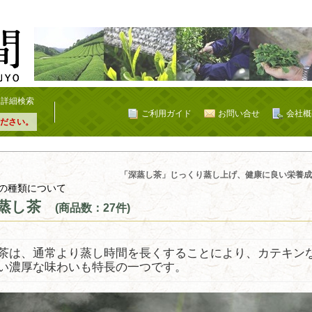
詳細検索
ご利用ガイド
お問い合せ
会社概
ださい。
「深蒸し茶」じっくり蒸し上げ、健康に良い栄養成
の種類について
蒸し茶
(商品数：27件)
茶は、通常より蒸し時間を長くすることにより、カテキン
い濃厚な味わいも特長の一つです。