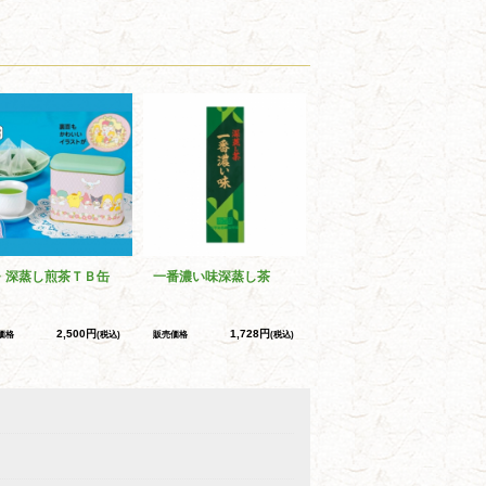
・深蒸し煎茶ＴＢ缶
一番濃い味深蒸し茶
2,500円
1,728円
価格
(税込)
販売価格
(税込)