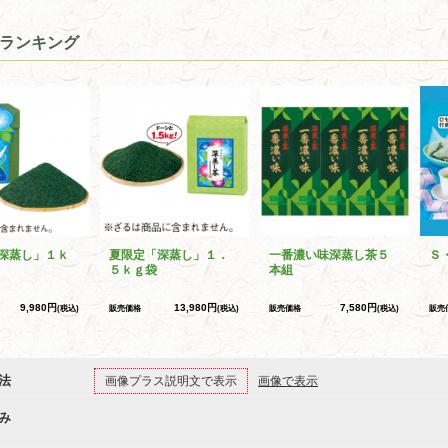
ランキング
深蒸し」１ｋ
夏限定「深蒸し」１．
一番濃い味深蒸し茶５
Ｓ
５ｋｇ袋
本組
9,980円
13,980円
7,580円
(税込)
販売価格
(税込)
販売価格
(税込)
販売
法
画像プラス説明文で表示
画像で表示
み