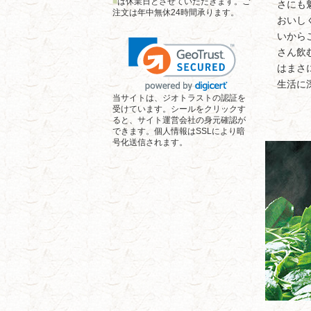
■
は休業日とさせていただきます。ご
さにも
注文は年中無休24時間承ります。
おいし
いから
さん飲
はまさ
生活に
当サイトは、ジオトラストの認証を
受けています。シールをクリックす
ると、サイト運営会社の身元確認が
できます。個人情報はSSLにより暗
号化送信されます。