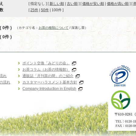
え
[ 指定なし ] [
新しい順
|
古い順
] [
価格が安い順
|
価格が高い順
] [
数
[ 
25件
 | 
50件
 | 
100件
 ]
 0件 )
（カテゴリ名：
お茶の種類について
/ 深蒸し茶）
 0件 )
ポイント交換「みどりの会」
お茶コラム（お茶の情報館）
流れ
通販誌「月刊茶の間」のご紹介
の流れ
カスタマーハラスメント基本方針
Company Introduction in English