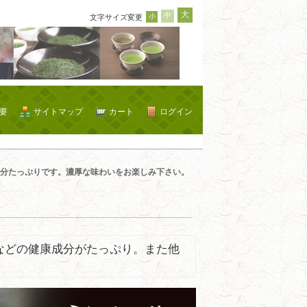
大
中
小
文字サイズ変更
要
サイトマップ
カート
ログイン
分たっぷりです。濃厚な味わいをお楽しみ下さい。
などの健康成分がたっぷり。また他