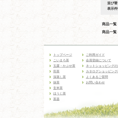
並び替
表示件
商品一覧 (
商品一覧 (
トップページ
ご利用ガイド
こいまろ茶
会員登録について
玉露・かぶせ茶
ネットショッピングの
煎茶
カタログショッピング
深蒸し茶
よくあるご質問
抹茶
お問い合わせ
玄米茶
ほうじ茶
茶器