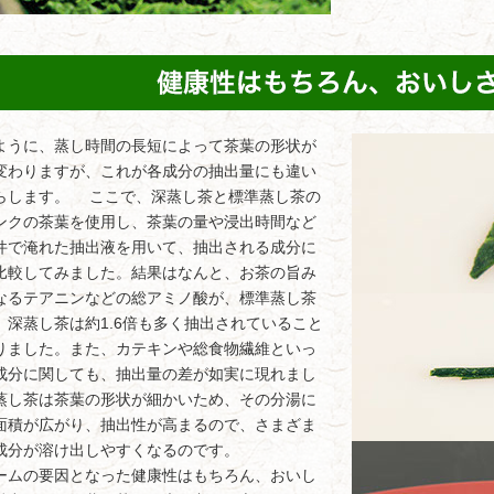
うに、蒸し時間の長短によって茶葉の形状が
変わりますが、これが各成分の抽出量にも違い
らします。 ここで、深蒸し茶と標準蒸し茶の
ンクの茶葉を使用し、茶葉の量や浸出時間など
件で淹れた抽出液を用いて、抽出される成分に
比較してみました。結果はなんと、お茶の旨み
なるテアニンなどの総アミノ酸が、標準蒸し茶
、深蒸し茶は約1.6倍も多く抽出されていること
りました。また、カテキンや総食物繊維といっ
成分に関しても、抽出量の差が如実に現れまし
蒸し茶は茶葉の形状が細かいため、その分湯に
面積が広がり、抽出性が高まるので、さまざま
成分が溶け出しやすくなるのです。
ムの要因となった健康性はもちろん、おいし