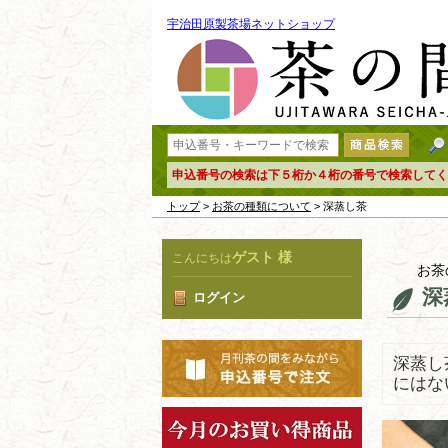
宇治田原製茶場ネットショップ
申込番号の検索は下５桁か４桁の番号で検索してく
トップ
>
お茶の種類について
> 深蒸し茶
ゲスト 様
こんにちは
お茶
深
ログイン
深蒸し
にはな