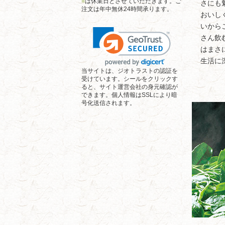
■
は休業日とさせていただきます。ご
さにも
注文は年中無休24時間承ります。
おいし
いから
さん飲
はまさ
生活に
当サイトは、ジオトラストの認証を
受けています。シールをクリックす
ると、サイト運営会社の身元確認が
できます。個人情報はSSLにより暗
号化送信されます。