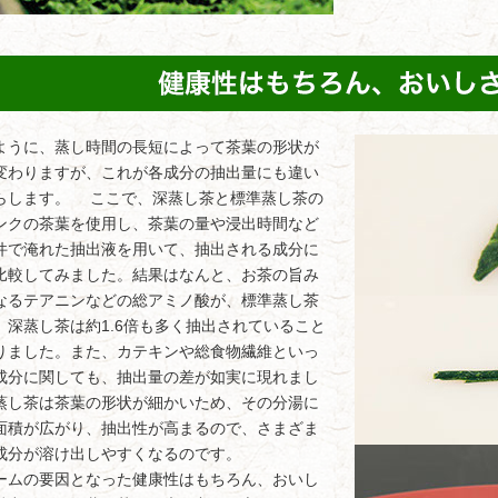
うに、蒸し時間の長短によって茶葉の形状が
変わりますが、これが各成分の抽出量にも違い
らします。 ここで、深蒸し茶と標準蒸し茶の
ンクの茶葉を使用し、茶葉の量や浸出時間など
件で淹れた抽出液を用いて、抽出される成分に
比較してみました。結果はなんと、お茶の旨み
なるテアニンなどの総アミノ酸が、標準蒸し茶
、深蒸し茶は約1.6倍も多く抽出されていること
りました。また、カテキンや総食物繊維といっ
成分に関しても、抽出量の差が如実に現れまし
蒸し茶は茶葉の形状が細かいため、その分湯に
面積が広がり、抽出性が高まるので、さまざま
成分が溶け出しやすくなるのです。
ムの要因となった健康性はもちろん、おいし