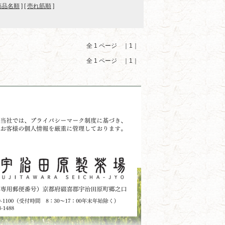
商品名順
] [
売れ筋順
]
全 1 ページ ｜1｜
全 1 ページ ｜1｜