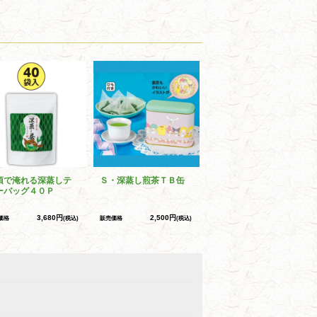
須で淹れる深蒸しテ
Ｓ・深蒸し煎茶ＴＢ缶
ーバッグ４０Ｐ
3,680円
2,500円
価格
(税込)
販売価格
(税込)