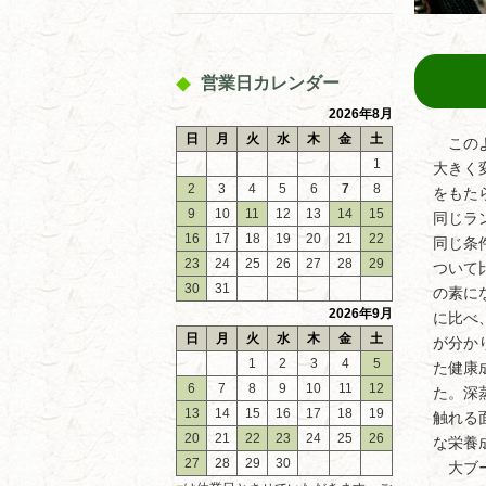
営業日カレンダー
2026年8月
日
月
火
水
木
金
土
このよ
1
大きく
2
3
4
5
6
7
8
をもた
9
10
11
12
13
14
15
同じラ
16
17
18
19
20
21
22
同じ条
23
24
25
26
27
28
29
ついて
30
31
の素に
2026年9月
に比べ
日
月
火
水
木
金
土
が分か
1
2
3
4
5
た健康
6
7
8
9
10
11
12
た。深
13
14
15
16
17
18
19
触れる
20
21
22
23
24
25
26
な栄養
27
28
29
30
大ブー