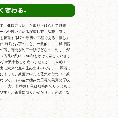
で「健康に良い」と取り上げられて以来、
ームが続いている深蒸し茶。深蒸し茶は、
を製造する時の最初の工程である「蒸し」
仕上げたお茶のこと。一般的に、「標準蒸
の蒸し時間が約三十秒ほどなのに対し、深
３倍長い約60～90秒もかけて蒸していきま
ずか数十秒しか違いませんが、この数10
抽出に大きな差を生み出すのです。 深蒸し
によって、茶葉の中まで蒸気が伝わり、茶
なって、その後の揉みの工程で茶葉の形状
。 一方、標準蒸し茶は短時間でサッと蒸し
やすく、茶葉に撚りがかかり、針のような
。