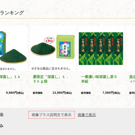
ランキング
深蒸し」１ｋ
夏限定「深蒸し」１．
一番濃い味深蒸し茶５
急
５ｋｇ袋
本組
ィ
9,980円
13,980円
7,580円
(税込)
販売価格
(税込)
販売価格
(税込)
販売
法
画像プラス説明文で表示
画像で表示
み