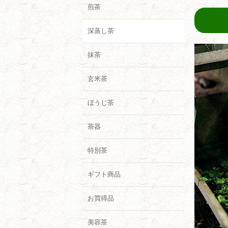
煎茶
深蒸し茶
抹茶
玄米茶
ほうじ茶
茶器
特別茶
ギフト商品
お買得品
美容茶