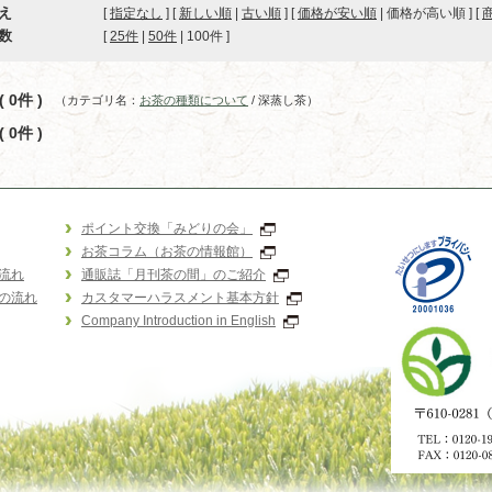
え
[
指定なし
] [
新しい順
|
古い順
] [
価格が安い順
| 価格が高い順 ] [
数
[ 
25件
 | 
50件
 | 
100件
 ]
 0件 )
（カテゴリ名：
お茶の種類について
/ 深蒸し茶）
 0件 )
ポイント交換「みどりの会」
お茶コラム（お茶の情報館）
流れ
通販誌「月刊茶の間」のご紹介
の流れ
カスタマーハラスメント基本方針
Company Introduction in English