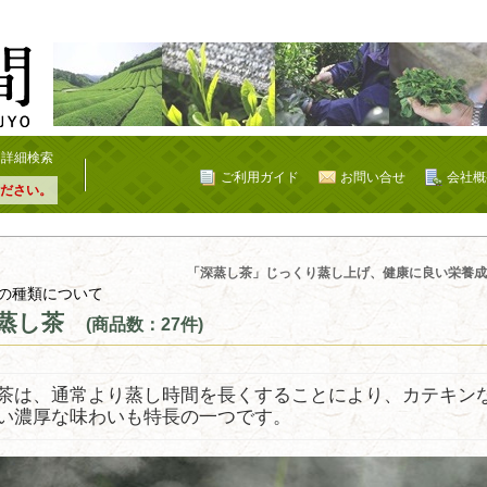
詳細検索
ご利用ガイド
お問い合せ
会社概
ださい。
「深蒸し茶」じっくり蒸し上げ、健康に良い栄養成
の種類について
蒸し茶
(商品数：27件)
茶は、通常より蒸し時間を長くすることにより、カテキン
い濃厚な味わいも特長の一つです。