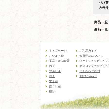
並び替
表示件
商品一覧 (
商品一覧 (
トップページ
ご利用ガイド
こいまろ茶
会員登録について
玉露・かぶせ茶
ネットショッピングの
煎茶
カタログショッピング
深蒸し茶
よくあるご質問
抹茶
お問い合わせ
玄米茶
ほうじ茶
茶器