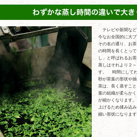
テレビや新聞など
今なお全国的に大ブ
その名の通り、お茶
の時間を長くとって
し」と呼ばれるお茶
蒸しはそれより２～
す。 時間にしてわ
秒が茶葉の形状や
茶は、長く蒸すこと
葉の組織が柔らかく
が細かくなります
上げるため揉み込み
細い形状になります