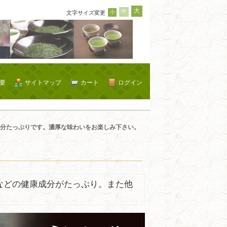
大
中
小
文字サイズ変更
要
サイトマップ
カート
ログイン
分たっぷりです。濃厚な味わいをお楽しみ下さい。
などの健康成分がたっぷり。また他