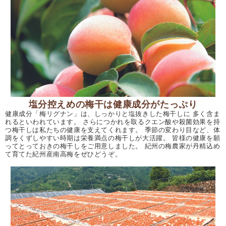
塩分控えめの梅干は健康成分がたっぷり
健康成分「梅リグナン」は、しっかりと塩抜きした梅干しに 多く含ま
れるといわれています。 さらにつかれを取るクエン酸や殺菌効果を持
つ梅干しは私たちの健康を支えてくれます。 季節の変わり目など、体
調をくずしやすい時期は栄養満点の梅干しが大活躍。 皆様の健康を願
ってとっておきの梅干しをご用意しました。 紀州の梅農家が丹精込め
て育てた紀州産南高梅をぜひどうぞ。