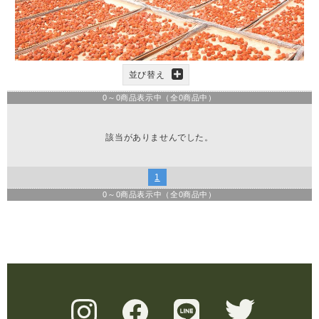
並び替え
0
～
0
商品表示中（全
0
商品中）
該当がありませんでした。
1
0
～
0
商品表示中（全
0
商品中）