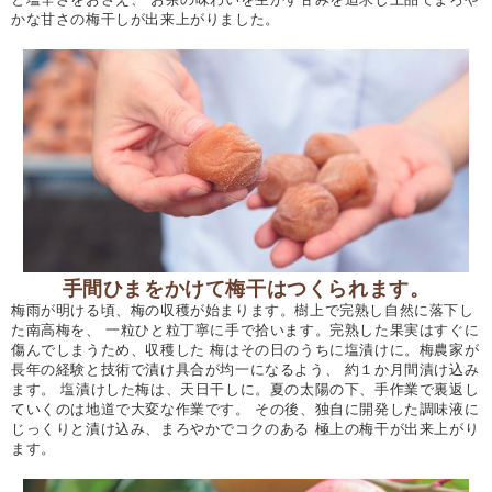
かな甘さの梅干しが出来上がりました。
手間ひまをかけて梅干はつくられます。
梅雨が明ける頃、梅の収穫が始まります。樹上で完熟し自然に落下し
た南高梅を、 一粒ひと粒丁寧に手で拾います。完熟した果実はすぐに
傷んでしまうため、収穫した 梅はその日のうちに塩漬けに。梅農家が
長年の経験と技術で漬け具合が均一になるよう、 約１か月間漬け込み
ます。 塩漬けした梅は、天日干しに。夏の太陽の下、手作業で裏返し
ていくのは地道で大変な作業です。 その後、独自に開発した調味液に
じっくりと漬け込み、まろやかでコクのある 極上の梅干が出来上がり
ます。