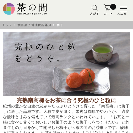
さがす
カート
メニュー
トップ
>
食品 菓子 健康食品 雑貨
> 梅干
完熟南高梅をお茶に合う究極のひと粒に
紀州の豊かな自然の恵みをたっぷりとうけて育った 「南高梅」は梅干
しに適した品種です。大粒で皮が薄く、果肉は肉厚でやわらか。 適度
な酸味と甘みを備えていて最高ランクといわれています。 「お茶と一
緒に食べる甘くておいしいお菓子のような梅干しをつくりたい」 と約
３年もの月日をかけて開発した梅干が＜茶の間のお茶事＞です。酸味
と塩辛さをおさえ、 お茶の味わいを生かす甘みを追求し上品でまろや