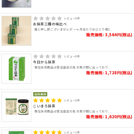
レビュー
0
件
お抹茶三種の味比べ
誠に申し訳ございませんが 一ヶ月あたりおひとり様2..
販売価格: 3,564円(税込)
レビュー
0
件
今日から抹茶
現在抹茶商品は受注逼迫の為 生産が間に合っており..
販売価格: 1,728円(税込)
レビュー
6
件
こいまろ抹茶
現在抹茶商品は受注逼迫の為 生産が間に合っており..
販売価格: 1,620円(税込)
レビュー
1
件