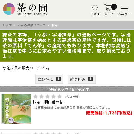
さがす
カート
メニュー
トップ
>
お茶の種類について
> 抹茶
抹茶の本場、「京都・宇治抹茶」の通販ページです。宇治
近隣は宇治茶を始めとする高級茶の産地ですが、同時に抹
茶の原料「てん茶」の産地でもあります。本格的な高級宇
治抹茶を中心にお求めやすい価格帯まで、取り揃えており
ます。
宇治抹茶の販売ページです。
並び替え
絞り込み
1
～
15
商品表示中（全
15
商品中）
レビュー
0
件
抹茶 明日香の昔
現在抹茶商品は受注逼迫の為 生産が間に合っており..
販売価格: 1,728円(税込)