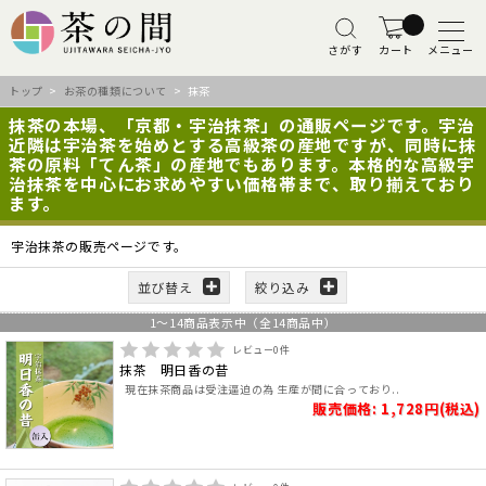
さがす
カート
メニュー
トップ
>
お茶の種類について
> 抹茶
抹茶の本場、「京都・宇治抹茶」の通販ページです。宇治
近隣は宇治茶を始めとする高級茶の産地ですが、同時に抹
茶の原料「てん茶」の産地でもあります。本格的な高級宇
治抹茶を中心にお求めやすい価格帯まで、取り揃えており
ます。
宇治抹茶の販売ページです。
並び替え
絞り込み
1
～
14
商品表示中（全
14
商品中）
レビュー
0
件
抹茶 明日香の昔
現在抹茶商品は受注逼迫の為 生産が間に合っており..
販売価格: 1,728円(税込)