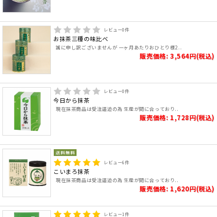
レビュー
0
件
お抹茶三種の味比べ
誠に申し訳ございませんが 一ヶ月あたりおひとり様2..
販売価格: 3,564円(税込)
レビュー
0
件
今日から抹茶
現在抹茶商品は受注逼迫の為 生産が間に合っており..
販売価格: 1,728円(税込)
レビュー
6
件
こいまろ抹茶
現在抹茶商品は受注逼迫の為 生産が間に合っており..
販売価格: 1,620円(税込)
レビュー
1
件