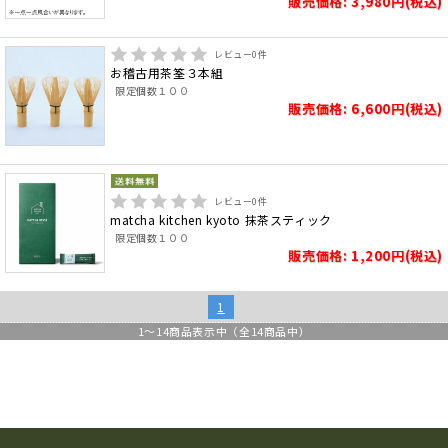
販売価格: 3,980円(税込)
レビュー
0
件
お稽古用茶筌３本組
限定個数１００
販売価格: 6,600円(税込)
レビュー
0
件
matcha kitchen kyoto 抹茶スティック
限定個数１００
販売価格: 1,200円(税込)
1
1
～
14
商品表示中（全
14
商品中）