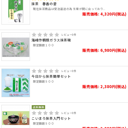
抹茶 春香の昔
現在抹茶商品は受注逼迫の為 生産が間に合っており..
販売価格: 4,320円(税込)
レビュー
0
件
海峰作朝顔ガラス抹茶碗
限定個数１００
販売価格: 6,980円(税込)
レビュー
0
件
今日から抹茶簡単セット
限定個数５００
販売価格: 2,380円(税込)
レビュー
0
件
こいまろ抹茶入門セット
限定個数５００