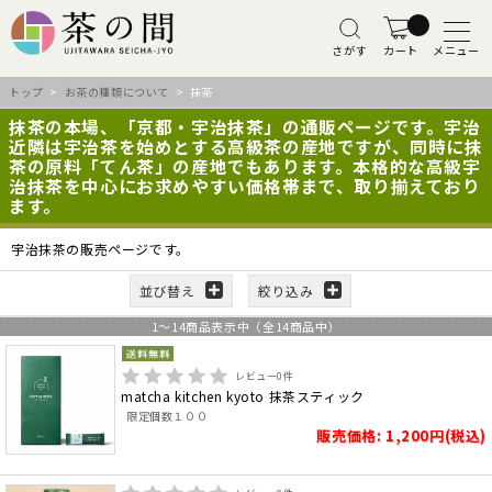
さがす
カート
メニュー
トップ
>
お茶の種類について
> 抹茶
抹茶の本場、「京都・宇治抹茶」の通販ページです。宇治
近隣は宇治茶を始めとする高級茶の産地ですが、同時に抹
茶の原料「てん茶」の産地でもあります。本格的な高級宇
治抹茶を中心にお求めやすい価格帯まで、取り揃えており
ます。
宇治抹茶の販売ページです。
並び替え
絞り込み
1
～
14
商品表示中（全
14
商品中）
レビュー
0
件
matcha kitchen kyoto 抹茶スティック
限定個数１００
販売価格: 1,200円(税込)