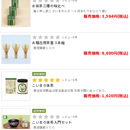
レビュー
0
件
お抹茶三種の味比べ
誠に申し訳ございませんが 一ヶ月あたりおひとり様2..
販売価格: 3,564円(税込)
レビュー
0
件
お稽古用茶筌３本組
限定個数１００
販売価格: 6,600円(税込)
レビュー
6
件
こいまろ抹茶
現在抹茶商品は受注逼迫の為 生産が間に合っており..
販売価格: 1,620円(税込)
レビュー
0
件
こいまろ抹茶入門セット
限定個数５００