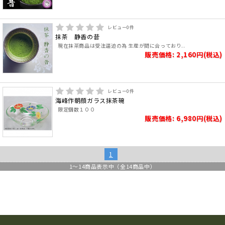
レビュー
0
件
抹茶 静香の昔
現在抹茶商品は受注逼迫の為 生産が間に合っており..
販売価格: 2,160円(税込)
レビュー
0
件
海峰作朝顔ガラス抹茶碗
限定個数１００
販売価格: 6,980円(税込)
1
1
～
14
商品表示中（全
14
商品中）