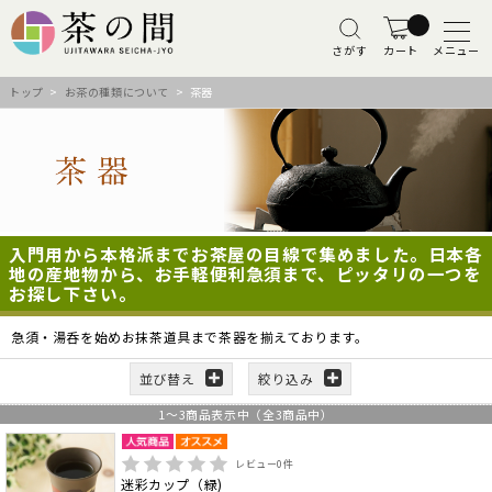
さがす
カート
メニュー
トップ
>
お茶の種類について
> 茶器
入門用から本格派までお茶屋の目線で集めました。日本各
地の産地物から、お手軽便利急須まで、ピッタリの一つを
お探し下さい。
急須・湯呑を始めお抹茶道具まで茶器を揃えております。
並び替え
絞り込み
1
～
3
商品表示中（全
3
商品中）
レビュー
0
件
迷彩カップ（緑)