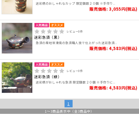
迷彩柄のおしゃれなカップ 限定個数２０個 ※手作り..
販売価格: 3,055円(税込)
レビュー
0
件
迷彩急須（黒）
急須の産地常滑焼の急須職人技で仕上がった迷彩急須..
販売価格: 4,583円(税込)
レビュー
0
件
迷彩急須（緑）
迷彩柄がおしゃれな急須 限定個数２０個 ※手作りに..
販売価格: 4,583円(税込)
1
1
～
3
商品表示中（全
3
商品中）