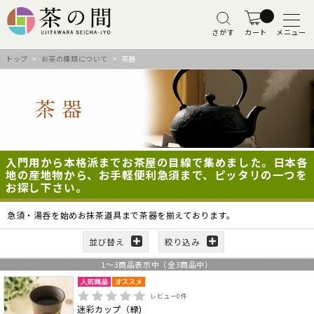
さがす
カート
メニュー
トップ
>
お茶の種類について
> 茶器
入門用から本格派までお茶屋の目線で集めました。日本各
地の産地物から、お手軽便利急須まで、ピッタリの一つを
お探し下さい。
急須・湯呑を始めお抹茶道具まで茶器を揃えております。
並び替え
絞り込み
1
～
3
商品表示中（全
3
商品中）
レビュー
0
件
迷彩カップ（緑)