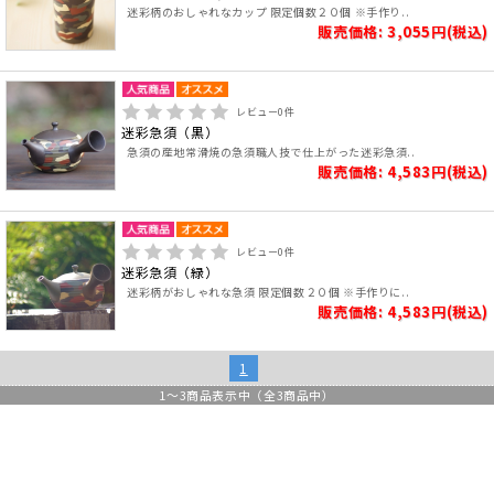
迷彩柄のおしゃれなカップ 限定個数２０個 ※手作り..
販売価格: 3,055円(税込)
レビュー
0
件
迷彩急須（黒）
急須の産地常滑焼の急須職人技で仕上がった迷彩急須..
販売価格: 4,583円(税込)
レビュー
0
件
迷彩急須（緑）
迷彩柄がおしゃれな急須 限定個数２０個 ※手作りに..
販売価格: 4,583円(税込)
1
1
～
3
商品表示中（全
3
商品中）