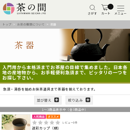
さがす
カート
メニュー
トップ
>
お茶の種類について
> 茶器
入門用から本格派までお茶屋の目線で集めました。日本各
地の産地物から、お手軽便利急須まで、ピッタリの一つを
お探し下さい。
急須・湯呑を始めお抹茶道具まで茶器を揃えております。
並び替え
絞り込み
1
～
3
商品表示中（全
3
商品中）
レビュー
0
件
迷彩カップ（緑)