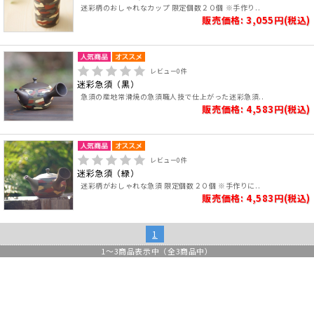
迷彩柄のおしゃれなカップ 限定個数２０個 ※手作り..
販売価格: 3,055円(税込)
レビュー
0
件
迷彩急須（黒）
急須の産地常滑焼の急須職人技で仕上がった迷彩急須..
販売価格: 4,583円(税込)
レビュー
0
件
迷彩急須（緑）
迷彩柄がおしゃれな急須 限定個数２０個 ※手作りに..
販売価格: 4,583円(税込)
1
1
～
3
商品表示中（全
3
商品中）