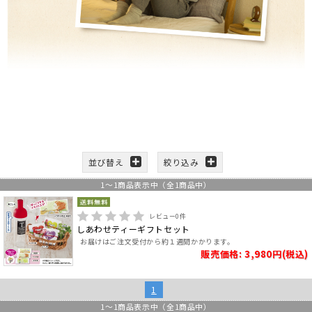
並び替え
絞り込み
1
～
1
商品表示中（全
1
商品中）
レビュー
0
件
しあわせティーギフトセット
お届けはご注文受付から約１週間かかります。
販売価格: 3,980円(税込)
1
1
～
1
商品表示中（全
1
商品中）