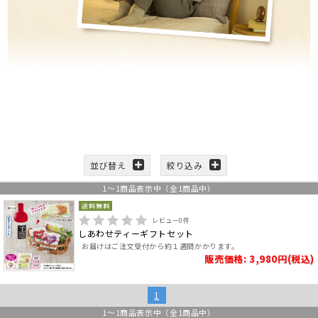
並び替え
絞り込み
1
～
1
商品表示中（全
1
商品中）
レビュー
0
件
しあわせティーギフトセット
お届けはご注文受付から約１週間かかります。
販売価格: 3,980円(税込)
1
1
～
1
商品表示中（全
1
商品中）